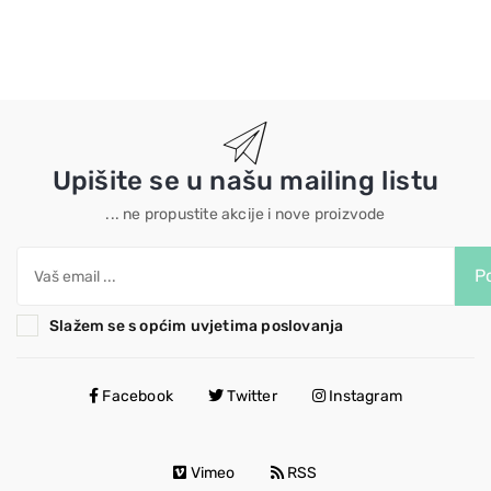
Upišite se u našu mailing listu
... ne propustite akcije i nove proizvode
Po
Slažem se s općim uvjetima poslovanja
Facebook
Twitter
Instagram
Vimeo
RSS