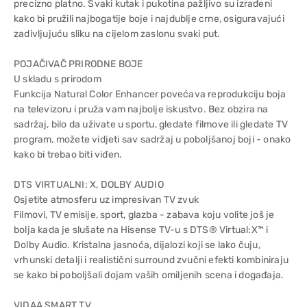
precizno platno. Svaki kutak i pukotina pažljivo su izrađeni
kako bi pružili najbogatije boje i najdublje crne, osiguravajući
zadivljujuću sliku na cijelom zaslonu svaki put.
POJAČIVAČ PRIRODNE BOJE
U skladu s prirodom
Funkcija Natural Color Enhancer povećava reprodukciju boja
na televizoru i pruža vam najbolje iskustvo. Bez obzira na
sadržaj, bilo da uživate u sportu, gledate filmove ili gledate TV
program, možete vidjeti sav sadržaj u poboljšanoj boji - onako
kako bi trebao biti viđen.
DTS VIRTUALNI: X, DOLBY AUDIO
Osjetite atmosferu uz impresivan TV zvuk
Filmovi, TV emisije, sport, glazba - zabava koju volite još je
bolja kada je slušate na Hisense TV-u s DTS® Virtual:X™ i
Dolby Audio. Kristalna jasnoća, dijalozi koji se lako čuju,
vrhunski detalji i realistični surround zvučni efekti kombiniraju
se kako bi poboljšali dojam vaših omiljenih scena i događaja.
VIDAA SMART TV