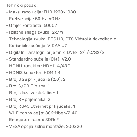
Tehnički podaci:
- Maks. rezolucija: FHD 1920x1080
- Frekvencija: 50 Hz, 60 Hz
- Omjer kontrasta: 5000:1
- Izlazna snaga zvuka: 2x7 W
- Tehnologija zvuka: DTS HD, DTS Virtual X dekodiranje
- Korisničko sučelje: VIDAA U7
- Digitalni i analogni prijemnik: DVB-T2/T/C/S2/S
- Standardno sučelje (CI+): V2.0
- HDMI1 konektor: HDMI1.4/ARC
- HDMI2 konektor: HDMI1.4
- Broj USB priključaka (2.0): 2
- Broj S/PDIF izlaza: 1
- Broj izlaza za slušalice: 1
- Broj RF prijemnika: 2
- Broj RJ45 Ethernet priključaka: 1
- Wi-Fi tehnologija: 802.11bgn/2.4G
- Energetski razred SDR: F
- VESA opcija zidne montaže: 200x20