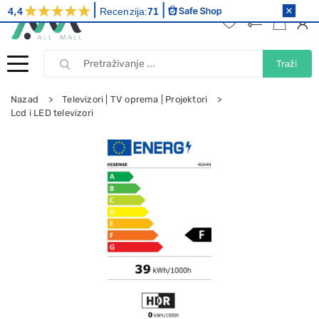
4,4
Recenzija:
71
Traži
Nazad
Televizori | TV oprema | Projektori
Lcd i LED televizori