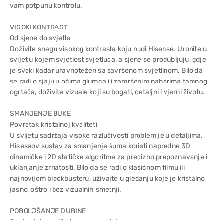
vam potpunu kontrolu.
VISOKI KONTRAST
Od sjene do svjetla
Doživite snagu visokog kontrasta koju nudi Hisense. Uronite u
svijet u kojem svjetlost svjetluca, a sjene se produbljuju, gdje
je svaki kadar uravnotežen sa savršenom svjetlinom. Bilo da
se radi o sjaju u očima glumca ili zamršenim naborima tamnog
ogrtača, doživite vizuale koji su bogati, detaljni i vjerni životu.
SMANJENJE BUKE
Povratak kristalnoj kvaliteti
U svijetu sadržaja visoke razlučivosti problem je u detaljima.
Hiseseov sustav za smanjenje šuma koristi napredne 3D
dinamičke i 2D statičke algoritme za precizno prepoznavanje i
uklanjanje zrnatosti. Bilo da se radi o klasičnom filmu ili
najnovijem blockbusteru, uživajte u gledanju koje je kristalno
jasno, oštro i bez vizualnih smetnji.
POBOLJŠANJE DUBINE