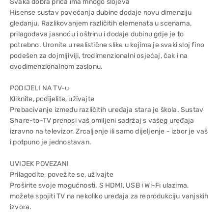
Svaka dobra priča ima mnogo slojeva
Hisense sustav povećanja dubine dodaje novu dimenziju
gledanju. Razlikovanjem različitih elemenata u scenama,
prilagođava jasnoću i oštrinu i dodaje dubinu gdje je to
potrebno. Uronite u realistične slike u kojima je svaki sloj fino
podešen za dojmljiviji, trodimenzionalni osjećaj, čak i na
dvodimenzionalnom zaslonu.
PODIJELI NA TV-u
Kliknite, podijelite, uživajte
Prebacivanje između različitih uređaja stara je škola. Sustav
Share-to-TV prenosi vaš omiljeni sadržaj s vašeg uređaja
izravno na televizor. Zrcaljenje ili samo dijeljenje - izbor je vaš
i potpuno je jednostavan.
UVIJEK POVEZANI
Prilagodite, povežite se, uživajte
Proširite svoje mogućnosti. S HDMI, USB i Wi-Fi ulazima,
možete spojiti TV na nekoliko uređaja za reprodukciju vanjskih
izvora.