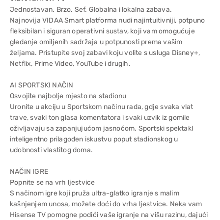
Jednostavan. Brzo. Sef. Globalna i lokalna zabava.
Najnovija VIDAA Smart platforma nudi najintuitivniji, potpuno
fleksibilan i siguran operativni sustav, koji vam omogućuje
gledanje omiljenih sadržaja u potpunosti prema vašim
željama. Pristupite svoj zabavi koju volite s usluga Disney+,
Netflix, Prime Video, YouTube i drugih.
AI SPORTSKI NAČIN
Osvojite najbolje mjesto na stadionu
Uronite u akciju u Sportskom načinu rada, gdje svaka vlat
trave, svaki ton glasa komentatora i svaki uzvik iz gomile
oživljavaju sa zapanjujućom jasnoćom. Sportski spektakl
inteligentno prilagođen iskustvu poput stadionskog u
udobnosti vlastitog doma.
NAČIN IGRE
Popnite se na vrh ljestvice
S načinom igre koji pruža ultra-glatko igranje s malim
kašnjenjem unosa, možete doći do vrha ljestvice. Neka vam
Hisense TV pomogne podići vaše igranje na višu razinu, dajući