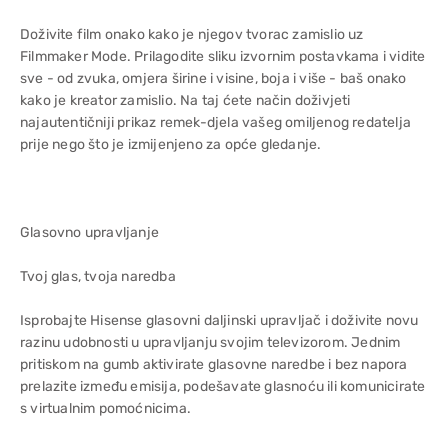
Doživite film onako kako je njegov tvorac zamislio uz
Filmmaker Mode. Prilagodite sliku izvornim postavkama i vidite
sve - od zvuka, omjera širine i visine, boja i više - baš onako
kako je kreator zamislio. Na taj ćete način doživjeti
najautentičniji prikaz remek-djela vašeg omiljenog redatelja
prije nego što je izmijenjeno za opće gledanje.
Glasovno upravljanje
Tvoj glas, tvoja naredba
Isprobajte Hisense glasovni daljinski upravljač i doživite novu
razinu udobnosti u upravljanju svojim televizorom. Jednim
pritiskom na gumb aktivirate glasovne naredbe i bez napora
prelazite između emisija, podešavate glasnoću ili komunicirate
s virtualnim pomoćnicima.