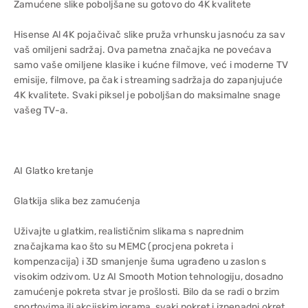
Zamućene slike poboljšane su gotovo do 4K kvalitete
Hisense Al 4K pojačivač slike pruža vrhunsku jasnoću za sav
vaš omiljeni sadržaj. Ova pametna značajka ne povećava
samo vaše omiljene klasike i kućne filmove, već i moderne TV
emisije, filmove, pa čak i streaming sadržaja do zapanjujuće
4K kvalitete. Svaki piksel je poboljšan do maksimalne snage
vašeg TV-a.
AI Glatko kretanje
Glatkija slika bez zamućenja
Uživajte u glatkim, realističnim slikama s naprednim
značajkama kao što su MEMC (procjena pokreta i
kompenzacija) i 3D smanjenje šuma ugrađeno u zaslon s
visokim odzivom. Uz AI Smooth Motion tehnologiju, dosadno
zamućenje pokreta stvar je prošlosti. Bilo da se radi o brzim
sportovima ili akcijskim igrama, svaki pokret i iznenadni okret