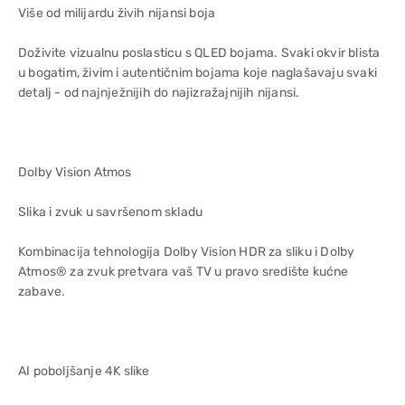
Više od milijardu živih nijansi boja
Doživite vizualnu poslasticu s QLED bojama. Svaki okvir blista
u bogatim, živim i autentičnim bojama koje naglašavaju svaki
detalj - od najnježnijih do najizražajnijih nijansi.
Dolby Vision Atmos
Slika i zvuk u savršenom skladu
Kombinacija tehnologija Dolby Vision HDR za sliku i Dolby
Atmos® za zvuk pretvara vaš TV u pravo središte kućne
zabave.
AI poboljšanje 4K slike