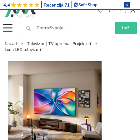
4,4
Recenzija:
71
Traži
Nazad
Televizori | TV oprema | Projektori
Lcd i LED televizori