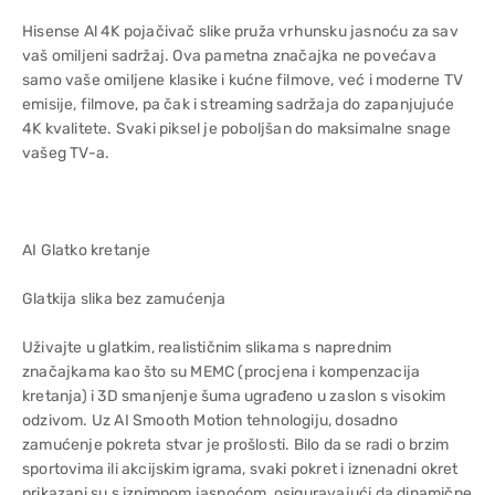
Hisense Al 4K pojačivač slike pruža vrhunsku jasnoću za sav
vaš omiljeni sadržaj. Ova pametna značajka ne povećava
samo vaše omiljene klasike i kućne filmove, već i moderne TV
emisije, filmove, pa čak i streaming sadržaja do zapanjujuće
4K kvalitete. Svaki piksel je poboljšan do maksimalne snage
vašeg TV-a.
AI Glatko kretanje
Glatkija slika bez zamućenja
Uživajte u glatkim, realističnim slikama s naprednim
značajkama kao što su MEMC (procjena i kompenzacija
kretanja) i 3D smanjenje šuma ugrađeno u zaslon s visokim
odzivom. Uz AI Smooth Motion tehnologiju, dosadno
zamućenje pokreta stvar je prošlosti. Bilo da se radi o brzim
sportovima ili akcijskim igrama, svaki pokret i iznenadni okret
prikazani su s iznimnom jasnoćom, osiguravajući da dinamične