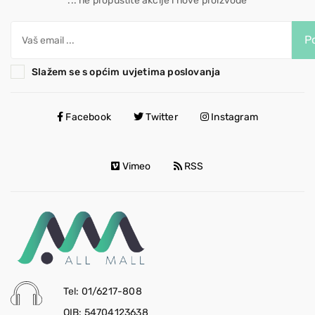
... ne propustite akcije i nove proizvode
Po
Slažem se s općim uvjetima poslovanja
Facebook
Twitter
Instagram
Vimeo
RSS
Tel: 01/6217-808
OIB: 54704123638