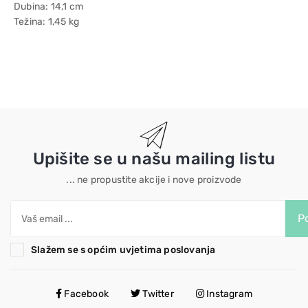
Dubina: 14,1 cm
Težina: 1,45 kg
Upišite se u našu mailing listu
... ne propustite akcije i nove proizvode
Po
Slažem se s općim uvjetima poslovanja
Facebook
Twitter
Instagram