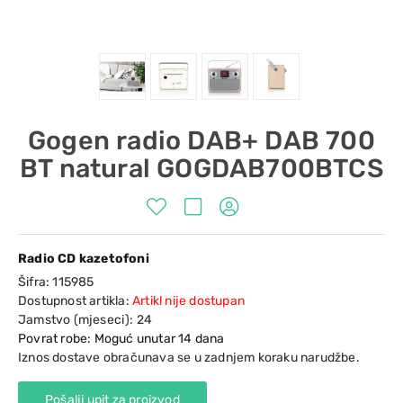
Gogen radio DAB+ DAB 700
BT natural GOGDAB700BTCS
Radio CD kazetofoni
Šifra:
115985
Dostupnost artikla:
Artikl nije dostupan
Jamstvo (mjeseci):
24
Povrat robe: Moguć unutar 14 dana
Iznos dostave obračunava se u zadnjem koraku narudžbe.
Pošalji upit za proizvod