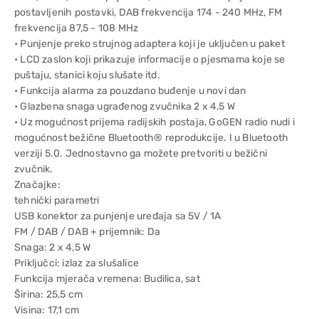
postavljenih postavki, DAB frekvencija 174 - 240 MHz, FM
frekvencija 87,5 - 108 MHz
• Punjenje preko strujnog adaptera koji je uključen u paket
• LCD zaslon koji prikazuje informacije o pjesmama koje se
puštaju, stanici koju slušate itd.
• Funkcija alarma za pouzdano buđenje u novi dan
• Glazbena snaga ugrađenog zvučnika 2 x 4,5 W
• Uz mogućnost prijema radijskih postaja, GoGEN radio nudi i
mogućnost bežične Bluetooth® reprodukcije. I u Bluetooth
verziji 5.0. Jednostavno ga možete pretvoriti u bežični
zvučnik.
Značajke:
tehnički parametri
USB konektor za punjenje uređaja sa 5V / 1A
FM / DAB / DAB + prijemnik: Da
Snaga: 2 x 4,5 W
Priključci: izlaz za slušalice
Funkcija mjerača vremena: Budilica, sat
Širina: 25,5 cm
Visina: 17,1 cm