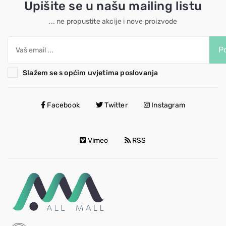
Upišite se u našu mailing listu
... ne propustite akcije i nove proizvode
Po
Slažem se s općim uvjetima poslovanja
Facebook
Twitter
Instagram
Vimeo
RSS