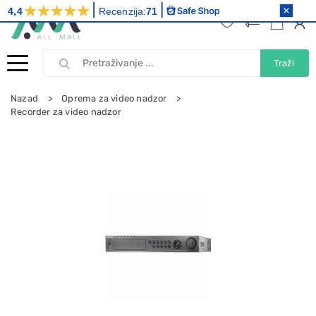
4,4
Recenzija:
71
Traži
Nazad
Oprema za video nadzor
Recorder za video nadzor