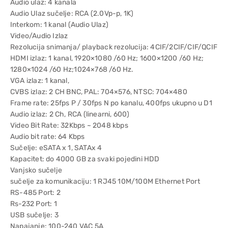
Audio ulaz: 4 kanala
Audio Ulaz sučelje: RCA (2.0Vp-p, 1K)
Interkom: 1 kanal (Audio Ulaz)
Video/Audio Izlaz
Rezolucija snimanja/ playback rezolucija: 4CIF/2CIF/CIF/QCIF
HDMI izlaz: 1 kanal, 1920×1080 /60 Hz; 1600×1200 /60 Hz;
1280×1024 /60 Hz;1024×768 /60 Hz.
VGA izlaz: 1 kanal,
CVBS izlaz: 2 CH BNC, PAL: 704×576, NTSC: 704×480
Frame rate: 25fps P / 30fps N po kanalu, 400fps ukupno u D1
Audio izlaz: 2 Ch, RCA (linearni, 600)
Video Bit Rate: 32Kbps ~ 2048 kbps
Audio bit rate: 64 Kbps
Sučelje: eSATA x 1, SATAx 4
Kapacitet: do 4000 GB za svaki pojedini HDD
Vanjsko sučelje
sučelje za komunikaciju: 1 RJ45 10M/100M Ethernet Port
RS-485 Port: 2
Rs-232 Port: 1
USB sučelje: 3
Napajanje: 100-240 VAC 5A